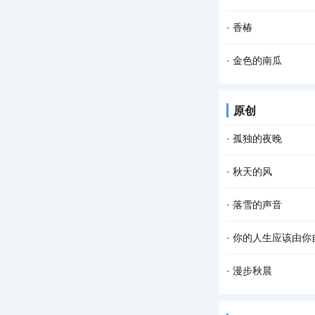
灰或者水泥铺在泥地
每次回到山圪崂里的
·
香椿
那眼神，平淡而落寞
晚饭。 夫人上席，
·
金色的南瓜
的糖醋鲤鱼。夫人高
乡村的农事当中，最
原创
子，晒一晒，浸点水
·
孤独的夜晚
这个夜晚我又孤独了
·
秋天的风
我仿佛看见了 依稀中
秋天的风 相对于夏
·
落雪的声音
寥 秋天的风宛如一支
雪花把诗歌写给冬天
·
你的人生应该由你
的田野自由自在地呼
看过一段话：“这个
·
漫步秋晨
也不要紧，做得不是
清早，薄雾浓云，东