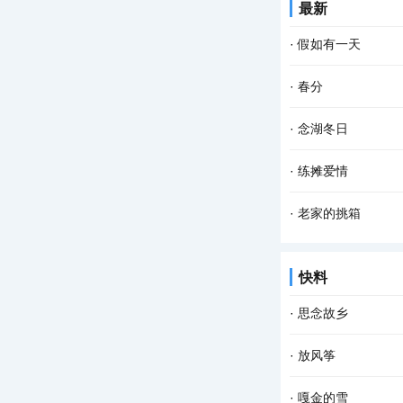
最新
挨，你不让我，我不
·
假如有一天
假如有一天， 我变
·
春分
成了一场雨， 我会
春分 一位季节的仙
·
念湖冬日
的种子 一种力量在酥
念湖，一个藏在云南
·
练摊爱情
山连绵，湖水深流。
近日来，“地摊”这
·
老家的挑箱
那年春天，家里突然
双亲离去，没有为我
快料
中，我都特意去看一
·
思念故乡
回忆，那么细碎，那
·
放风筝
头也不回地疾行，故
阳春三月是放风筝的
·
嘎金的雪