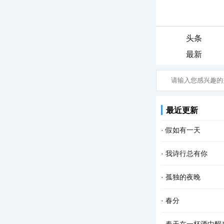
头条
最新
最近更新
·
假如有一天
假如有一天， 我变
·
我诗行总有你
成了一场雨， 我会
还是喜欢清晨醒来 
·
孤独的夜晚
爱的默契 寻找从云端
这个夜晚我又孤独了
·
春分
我仿佛看见了 依稀中
春分 一位季节的仙