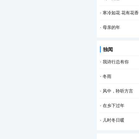
太阳也有些晒，所以
清晨，飘落了一夜的
·
寒冷如花 花有花香
密，只可惜没有目睹
只要一进院子，西厢
·
母亲的年
淡定，映衬着古朴的
老舍曾说，人，即使
独闻
亲离开我们已经整整七
·
我诗行总有你
还是喜欢清晨醒来 
·
冬雨
爱的默契 寻找从云端
撑着一把花蓝伞 走
·
风中，聆听方言
开的模样 拐角处，那
远道而来的风 从对
·
在乡下过年
村落的样子 斜插在正
过年是一生中最 幸
·
儿时冬日暖
小时候，不知道什么
往记忆深处走，不少