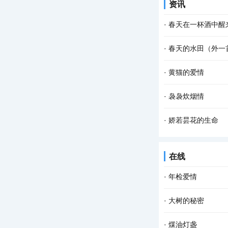
资讯
而幽深，微风吹来，
·
春天在一杯酒中醒
杯斟满，等一场空 
·
春天的水田（外一
弹琴的人 风在弦上，
春天的水田里， 禾
·
黄猫的爱情
的婆婆纳草。 幸运的
腊梅一开，春天不远
·
袅袅炊烟情
情爱的张扬，猫儿的
从村庄走出的游子，
·
娇若昙花的生命
因老家有我的母亲。
今早开门，我家的那
在线
我的心忽然被揪住的
·
年检爱情
岁末年初，各类年检
·
大树的秘密
物事，必须得年检。比
我坚信，每一棵大树
·
煤油灯盏