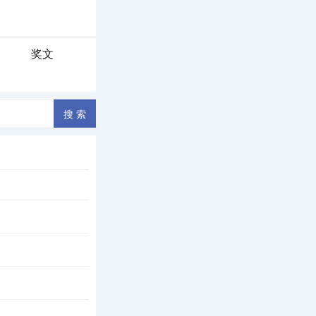
奖文
 假如有一天， 我变
入相思的诗章 读出缺
得咳嗽了数声 遥远的
封的泥土 苏醒了沉睡