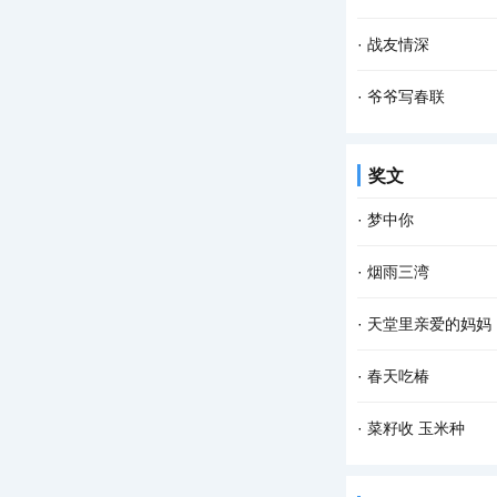
也因此，我们常常就
一粒谷，溅满屋。 
·
战友情深
燃烧，火舌自锅底窜
动车开动，我们一行
·
爷爷写春联
看一一滑过的家乡景物
儿时的春节充满了乐
奖文
味的菜肴和零食之外
·
梦中你
在梦中 我乘风驾云
·
烟雨三湾
季的火红 你低头时的
与镶嵌在老步湖路上
·
天堂里亲爱的妈妈
那个乍暖还寒的下午
天堂里亲爱的妈妈，
·
春天吃椿
mmol/L的血糖指
推开晨雾，把记忆安
·
菜籽收 玉米种
鱼儿从上游潜游到下
拥挤在菜地里的油菜