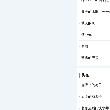
·
春天在一杯酒中醒
的种子 一种力量在酥
杯斟满，等一场空 
·
春天的水田（外一
弹琴的人 风在弦上，
春天的水田里， 禾
·
秋天的风
的婆婆纳草。 幸运的
秋天的风 相对于夏
·
梦中你
寥 秋天的风宛如一支
在梦中 我乘风驾云
·
冬雨
季的火红 你低头时的
撑着一把花蓝伞 走
·
落雪的声音
开的模样 拐角处，那
雪花把诗歌写给冬天
头条
的田野自由自在地呼
·
连廊上的椅子
在家具中我偏爱椅子
·
故乡的石坝子
椅子就更想拥有；当
说起坝子，在云贵高
·
老家屋后的浅水井