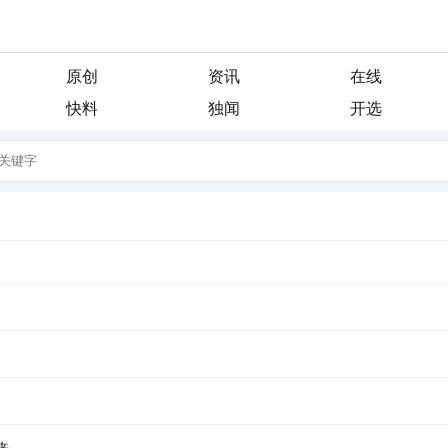
原创
资讯
在线
快料
独闻
开选
成了一阵风， 我会轻柔的吹过游子的脸庞， 像母亲般抚慰他漂泊的心灵。
尽情的浇灌久旱的粮田， 让干涸的良苗尽情享受绵绵...
品一首诗读出相遇 倾听你那温暖的呼吸 我的文字带孤独治愈 是否将你旋
酝酿已久相惜 生命中那人，会不会把我弄丢？ 这...
 从没想过 会离幸福这么遥远 当我疲惫不堪时 站在皎洁的月亮下 被风呛
你久违的笑容 这个夜晚好像有了 记忆里的流浪...
子 拽着暖暖的春风 蓬勃着生命的气息 撒一路芬芳 款款地走来 春风敲醒冰