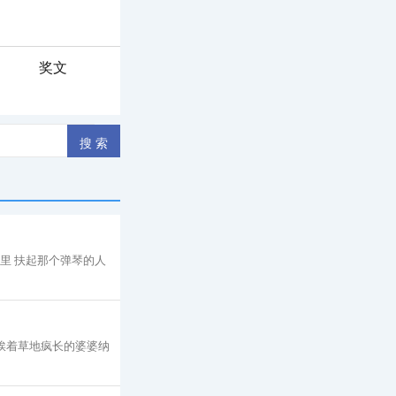
奖文
杯里 扶起那个弹琴的人
挨着草地疯长的婆婆纳