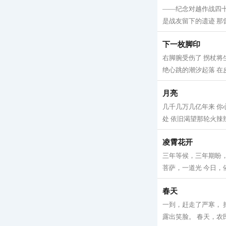
——纪念对越作战四十
是战友留下的遗迹 那曾
下一枚脚印
右脚腕受伤了 拐杖将
绝心跳的潮汐起落 在皮
月亮
几千几万几亿年来 你
处 依旧渴望那轮火辣辣
凌霄花开
三年等候，三年期盼，
菩萨，一道光 今日，依
春天
一到，赶走了严寒， 
露出笑脸。 春天，农民