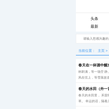
头条
最新
当前位置：
主页
>
春天在一杯酒中醒
杯斟满，等一场空 静
风在弦上，等雪落故道 
春天的水田（外一
春天的水田里， 禾苗
草。 幸运的话，隔着几