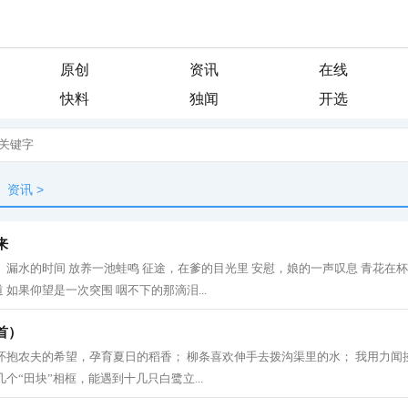
原创
资讯
在线
快料
独闻
开选
资讯
>
来
。漏水的时间 放养一池蛙鸣 征途，在爹的目光里 安慰，娘的一声叹息 青花在
如果仰望是一次突围 咽不下的那滴泪...
首）
怀抱农夫的希望，孕育夏日的稻香； 柳条喜欢伸手去拨沟渠里的水； 我用力闻
个“田块”相框，能遇到十几只白鹭立...