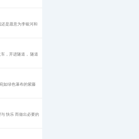
我还是愿意为李银河和
火车，开进隧道， 隧道
宛如绿色瀑布的紫藤
与 快乐 而做出必要的