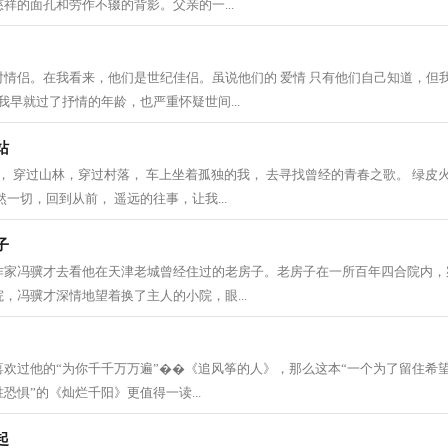
祥的面孔和劳作不辍的背影。父亲的一...
对情侣。在我看来，他们是世纪佳侣。虽说他们的 爱情 只有他们自己知道，但
我早就过了抒情的年龄，也严重怀疑世间...
站
， 穿过山林，穿过村落， 车上坐着孤独的我， 去寻找曾经的青春之歌。 绿皮
一切，回到从前， 遥远的往事，让我...
子
作家冯骥才去看他在天津老城曾经住过的老房子。老房子在一所百年四合院内，
，冯骥才深情地望着换了主人的小院，眼...
欢过他的“为你千千万万遍”��《追风筝的人》，那么这本“一个为了留住希望
恐惧”的《灿烂千阳》更值得一读...
起