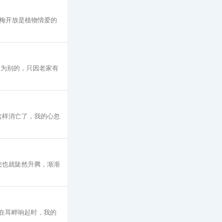
梅开放是植物情爱的
不为别的，只因老家有
这样消亡了，我的心忽
愁也就陡然升腾，渐渐
在耳畔响起时，我的