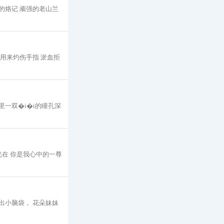
的烙记 顽强的老山兰
胀用来灼伤手指 淤血拒
里一双�i�i的瞳孔深
在 你是我心中的一尊
出小脑袋， 花朵妹妹