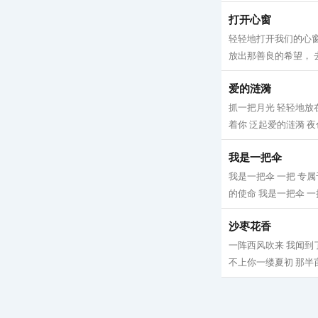
打开心窗
轻轻地打开我们的心窗
放出那善良的希望， 去
爱的涟漪
抓一把月光 轻轻地放
着你 泛起爱的涟漪 夜
我是一把伞
我是一把伞 一把 专
的使命 我是一把伞 一
沙枣花香
一阵西风吹来 我闻到
不上你一缕夏初 那半亩