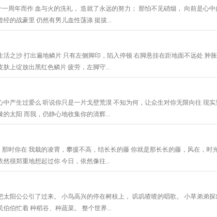
一周年而作 血与火的洗礼， 造就了永远的努力； 那怕不见硝烟， 向前是心中
经的战豪里 仍然有男儿血性荡涤 挺拔...
生活之沙 打出遍地鳞片 只有左侧脚印，陷入停顿 右脚悬挂在距地面不远处 肿
肤上绽放出黑红色鳞片 疲劳，左脚守...
心中产生过爱么 听说你只是一片戈壁荒漠 不知为何，让众生对你无限向往 现实
的太阳 而我，仍静心地收集你的清辉...
那时你在 我栽的凌霄，攀援不高，结长长的藤 你就是那长长的藤，风在，时光
然很郑重地想起过你 今日，依然像往...
把太阳公公引了过来。 小鸟高兴的停在树枝上， 叽叽喳喳的唱歌。 小草弟弟探
伯伯忙着 种稻谷、种蔬菜。 整个世界...