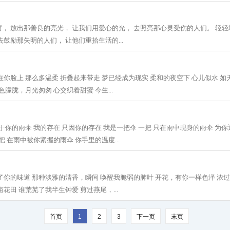
， 放出那善良的亮光， 让我们用爱心的光， 去照亮那心灵受伤的人们。 轻
鼓励那失明的人们， 让他们重拾生活的...
在你脸上 那么多温柔 折叠起来带走 梦已经成为现实 柔和的夜空下 心儿似水 如
色朦胧，月光匆匆 心交织着甜蜜 今生...
属于你的雨伞 我的存在 只因你的存在 我是一把伞 一把 只在雨中现身的雨伞 为
把 在雨中被你紧握的雨伞 你手里的温度...
了你的味道 那种淡雅的清香，瞬间 唤醒我脆弱的肺叶 开花，有你一样色泽 浓
花田 谁荒芜了我半生钟爱 剪过燕尾，...
首页
1
2
3
下一页
末页