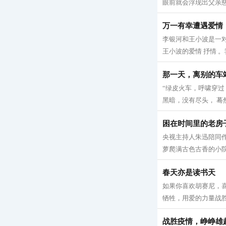
眼前就会浮现出父亲慈
万一有幸遭遇爱情
李银河和王小波是一
王小波的爱情 抒情 。
那一天，离别的车
“绿皮火车，呼啸穿过
黑暗，没有尽头， 蓦然
困在时间里的老房
央视主持人朱迅陪同
萝爬满古色古香的小院
春天亦是读书天
如果你喜欢胡赛尼，喜
牺牲，用爱的力量战胜
战胜疫情，峥峥雄