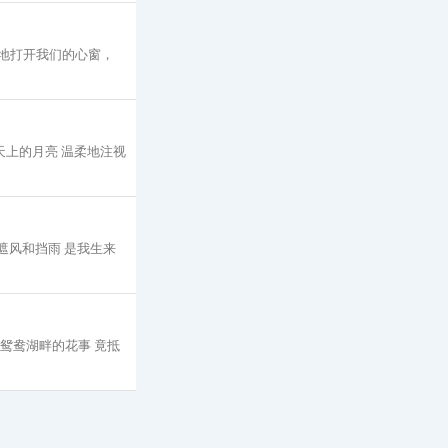
轻地打开我们的心窗，
天上的月亮 温柔地注视
你遮风和挡雨 是我生来
过鸳鸯湖畔的花事 竟抵