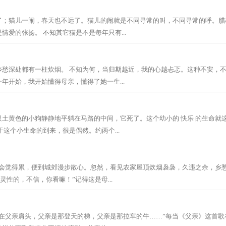
了；猫儿一闹，春天也不远了。猫儿的闹就是不同寻常的叫，不同寻常的呼。腊
情爱的张扬。 不知其它猫是不是每年只有...
乡愁深处都有一柱炊烟。 不知为何，当归期越近，我的心越忐忑。这种不安，
年开始，我开始懂得母亲，懂得了她一生...
只土黄色的小狗静静地平躺在马路的中间，它死了。这个幼小的 快乐 的生命就
于这个小生命的到来，很是偶然。约两个...
，我会觉得累，便到城郊漫步散心。忽然，看见农家屋顶炊烟袅袅，久违之余，乡
灵性的，不信，你看嘛！”记得这是母...
坐在父亲肩头，父亲是那登天的梯，父亲是那拉车的牛……”每当《父亲》这首歌