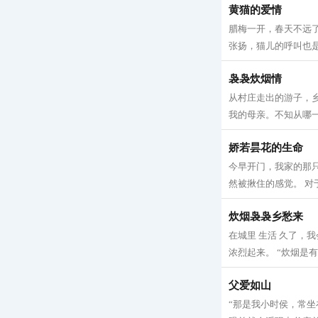
黄猫的爱情
腊梅一开，春天不远
张扬，猫儿的呼叫也是
袅袅炊烟情
从村庄走出的游子，
我的母亲。不知从哪一
娇若昙花的生命
今早开门，我家的那
然被揪住的感觉。 对
炊烟袅袅乡愁来
在城里 生活 久了
浓烈起来。 “炊烟是有
父爱如山
“那是我小时侯，常