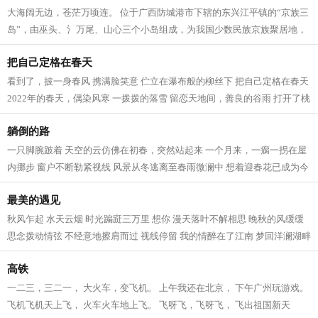
大海阔无边，苍茫万顷连。 位于广西防城港市下辖的东兴江平镇的“京族三
岛”，由巫头、氵万尾、山心三个小岛组成，为我国少数民族京族聚居地，
故此称之。它面临北部湾，背倚十...
把自己定格在春天
看到了，披一身春风 携满脸笑意 伫立在瀑布般的柳丝下 把自己定格在春天
2022年的春天，偶染风寒 一拨拨的落雪 留恋天地间，善良的谷雨 打开了桃
花心飞菲 眼眸飘逸浪漫 昨夜的一场...
躺倒的路
一只脚腕跛着 天空的云仿佛在初春，突然站起来 一个月来，一瘸一拐在屋
内挪步 窗户不断勒紧视线 风景从冬逃离至春雨微澜中 想着迎春花已成为今
年过往的旧时光 轮椅并不意味着光...
最美的遇见
秋风乍起 水天云烟 时光蹁跹三万里 想你 漫天落叶不解相思 晚秋的风缓缓
思念拨动情弦 不经意地擦肩而过 视线停留 我的情醉在了江南 梦回洋澜湖畔
那个温馨的夜晚 深情凝望 十指相...
高铁
一二三，三二一， 大火车，变飞机。 上午我还在北京， 下午广州玩游戏。
飞机飞机天上飞， 火车火车地上飞。 飞呀飞，飞呀飞， 飞出祖国新天