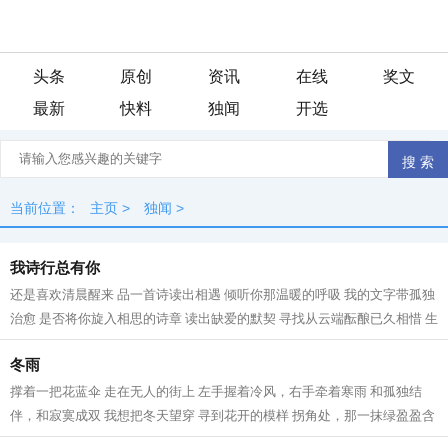
头条
原创
资讯
在线
奖文
最新
快料
独闻
开选
当前位置：
主页
>
独闻
>
我诗行总有你
还是喜欢清晨醒来 品一首诗读出相遇 倾听你那温暖的呼吸 我的文字带孤独
治愈 是否将你旋入相思的诗章 读出缺爱的默契 寻找从云端酝酿已久相惜 生
命中那人，会不会把我弄丢？ 这...
冬雨
撑着一把花蓝伞 走在无人的街上 左手握着冷风，右手牵着寒雨 和孤独结
伴，和寂寞成双 我想把冬天望穿 寻到花开的模样 拐角处，那一抹绿盈盈含
香 冬天，在伞下闪闪发烫 走过的路...