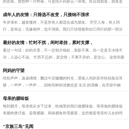
的意味。曾想种一片野菊，可是找不到那么一块地。而且我知道，就算是
圈养在眼前，最后的结果是花开得并不...
成年人的友情：只筛选不改变，只接纳不强求
年岁渐长，越发懂得，不是所有人都适合成为朋友。 茫茫人海，有人同
行，是幸运；无缘相伴，也不强留。我们只珍惜能和自己同行的那一部分
人。 成年人的 友情 ，从来都是只筛选不...
最好的友情：忙时不扰，闲时牵挂，累时支撑，
看过一句话：好的关系，不一定朝夕相处，形影不离，但一定是天冷情不
冷，人远心不远。 忙而不忘的，是交情；不离不弃的，是交心。 这世间最
好的 友情 ，莫过于忙时不扰，闲时牵...
阿妈的守望
经轮声声，袅袅绕绕，飘过午后慵懒的时光，洒落人间的音符轻轻敲击耳
膜，一声声，一声声……回响耳畔的清脆也是 生活 的清幽，在空寂中婉
转、在空灵中婉约，阿妈转动经轮，那...
母亲的腊味饭
每到腊月，母亲就从乡下过来，给城里的我们做腊味饭。母亲做的腊味饭
有腊肉煲仔饭、蒜香腊肠、风味腊鱼和雪腊菜，这些都是母亲对儿女的呵
护和疼爱。 小雪时节，天气变得干燥，...
“京族三岛”见闻