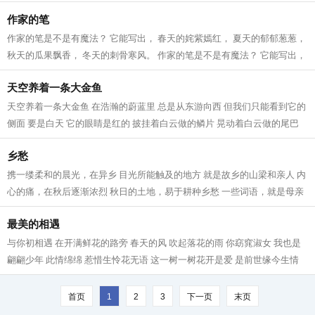
地。...
作家的笔
作家的笔是不是有魔法？ 它能写出， 春天的姹紫嫣红， 夏天的郁郁葱葱，
秋天的瓜果飘香， 冬天的刺骨寒风。 作家的笔是不是有魔法？ 它能写出，
天空的湛蓝深远， 大地的宽阔无...
天空养着一条大金鱼
天空养着一条大金鱼 在浩瀚的蔚蓝里 总是从东游向西 但我们只能看到它的
侧面 要是白天 它的眼睛是红的 披挂着白云做的鳞片 晃动着白云做的尾巴
它张合的白云嘴 吐着一朵朵 好看的...
乡愁
携一缕柔和的晨光，在异乡 目光所能触及的地方 就是故乡的山梁和亲人 内
心的痛，在秋后逐渐浓烈 秋日的土地，易于耕种乡愁 一些词语，就是母亲
的庄稼 在乡下，草垛如同古堡 守候...
最美的相遇
与你初相遇 在开满鲜花的路旁 春天的风 吹起落花的雨 你窈窕淑女 我也是
翩翩少年 此情绵绵 惹惜生怜花无语 这一树一树花开是爱 是前世缘今生情
我呼唤你，轻轻的 一笑留千年 最美...
首页
1
2
3
下一页
末页