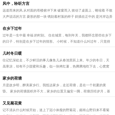
风中，聆听方言
远道而来的风 从对面的塔楼俯冲下来 破窗而入 掀动了桌面上，蜷缩着 不敢
大声说话的方言 菱形的那一块 镌刻着村落的样子 斜插在正中的 是河岸边弄
潮的杨柳 桥上垂钓的身影，再次...
在乡下过年
过年是一生中最 幸福 的时刻。 住在城里，每到年关，我都怀念那些在乡下
的日子，特别是在乡下过年的情形。 小时候，不知道什么叫过年，只觉得
可以无拘无束的玩，很开心。儿时的...
儿时冬日暖
往记忆深处走，不少鲜活的事儿像鱼儿从春池里跃上来。年少的冬日，天
虽寒凉，却有不少甜蜜和乐趣，似一块烤红薯，热腾腾地吃下去，心窝窝
一下子就暖了。 故乡的冬天安闲，冷风...
家乡的荷塘
月是故乡明，醉美家乡行。我抵达家乡，走近荷塘，是在一个初夏的黄
昏。 家乡的荷塘面积并不大，家乡的位置又偏安一隅，荷塘历经岁月，基
本上还算保住了原生态，少有人为的修茸...
又见菊花黄
记不清从什么时候开始，迷上了冠小体瘦的野菊花，颇有山野归来不看菊