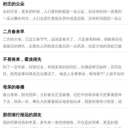
村庄的云朵
在村庄里，更多的时候，人们看到的都是一朵云起，却没有时间一直看到
一朵云飘向何方。人们总是忙着低头劳作或是赶路，没有时间跟踪一朵云
的去向。 我奶奶有时候在院子里手搭凉...
二月春来早
二月的大地，已过立春节气，这就是春天了。 只是春风料峭，倒春寒还在
做最后的挣扎，企图在人间制造出最后的一点风浪，但是大地的深处已被
喊醒，春天的温暖势不可挡，无论是天...
不畏将来，看淡得失
到了一定年龄，回望过去，有很多美好的回忆，仿佛还鲜活如昨，历历在
目。然而故事却再也无法重演了。 物是人非事事休，唯有剩下“人面不知何
处去，桃花依旧笑春风”的无奈感伤...
母亲的春播
春云卷卷，阳光熙和，大好春光正适春播。记忆中的母亲春天把番薯苗种
下去，秋风一吹，榔头大的番薯就从地里刨出来，我家的篱笆小院里，就
有了一个个番薯堆成的小山头。 春天万...
那些渐行渐远的朋友
我的同事何燕和李晨，多年来一直性情相投，不仅是好同事，更是好朋