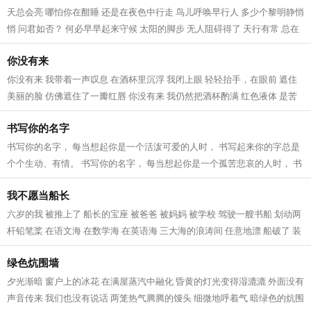
天总会亮 哪怕你在酣睡 还是在夜色中行走 鸟儿呼唤早行人 多少个黎明静悄
悄 问君如否？ 何必早早起来守候 太阳的脚步 无人阻碍得了 天行有常 总在
你意识之外 百折不挠 偶尔抬头远...
你没有来
你没有来 我带着一声叹息 在酒杯里沉浮 我闭上眼 轻轻抬手，在眼前 遮住
美丽的脸 仿佛遮住了一瓣红唇 你没有来 我仍然把酒杯酌满 红色液体 是苦
涩的相思 对着月空 我像对待情人一...
书写你的名字
书写你的名字， 每当想起你是一个活泼可爱的人时， 书写起来你的字总是
个个生动、有情。 书写你的名字， 每当想起你是一个孤苦悲哀的人时， 书
写起来你的字总是个个寒颤、惊心...
我不愿当船长
六岁的我 被推上了 船长的宝座 被爸爸 被妈妈 被学校 驾驶一艘书船 划动两
杆铅笔桨 在语文海 在数学海 在英语海 三大海的浪涛间 任意地漂 船破了 装
满了书包 桨坏了 堆成了柴火垛...
绿色炕围墙
夕光渐暗 窗户上的冰花 在满屋蒸汽中融化 昏黄的灯光变得湿漉漉 外面没有
声音传来 我们也没有说话 两笼热气腾腾的馒头 细微地呼着气 暗绿色的炕围