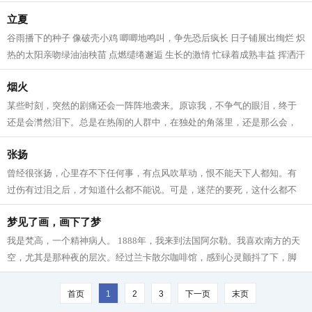
像一条摘掉的围巾 围着趴在土炕...
立夏
谷雨播下的种子 像破壳小鸡 唧唧地鸣叫，争先恐后疯长 日子铺展出绚烂 炽
热的太阳亲吻绿油油秧苗 点燃缱绻邂逅 生长的激情 忙碌着成熟丰益 挥洒汗
水 哪有时间怠慢张望 来吧，倚靠...
烟火
某些时刻，突然的剧痛还会一阵阵地袭来。原谅我，不争气的眼泪，终于
还是会潸然泪下。总是在热闹的人群中，在独处的角落里，还是那么会，
突然，突然地，想起您来，想起您的音...
张扬
曾经很张扬，心里存不下任何事，有点风吹草动，恨不能天下人都知。有
过伤有过泪之后，才知道什么都不能说。可是，迷茫的要死，这什么都不
能说，还不把人憋死。一度曾经怀疑，...
梦见了画，画下了梦
我是梵高，一个精神病人。 1888年，我来到法国阿尔勒。我喜欢南方的天
空，尤其是那种夜的层次。经过兰卡散尔咖啡馆，感到心灵颤抖了下，脚
下一顿——是的，这儿有东西在召唤我...
首页
1
2
3
下一页
末页