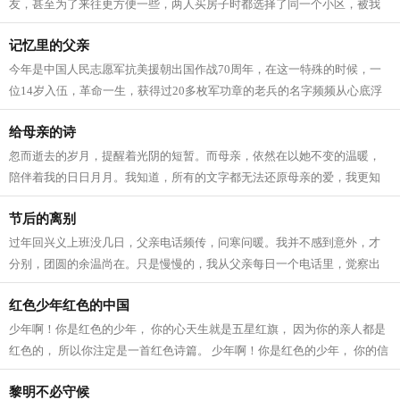
友，甚至为了来往更方便一些，两人买房子时都选择了同一个小区，被我
们称为一对“形影不离的姐妹花”。 可是...
记忆里的父亲
今年是中国人民志愿军抗美援朝出国作战70周年，在这一特殊的时候，一
位14岁入伍，革命一生，获得过20多枚军功章的老兵的名字频频从心底浮
起，他就是“王帮民”---我的父亲。 当年...
给母亲的诗
忽而逝去的岁月，提醒着光阴的短暂。而母亲，依然在以她不变的温暖，
陪伴着我的日日月月。我知道，所有的文字都无法还原母亲的爱，我更知
道，所有的表达都是轻浮的陈述，母亲...
节后的离别
过年回兴义上班没几日，父亲电话频传，问寒问暖。我并不感到意外，才
分别，团圆的余温尚在。只是慢慢的，我从父亲每日一个电话里，觉察出
更深层次的意蕴——父亲已渐衰老，知...
红色少年红色的中国
少年啊！你是红色的少年， 你的心天生就是五星红旗， 因为你的亲人都是
红色的， 所以你注定是一首红色诗篇。 少年啊！你是红色的少年， 你的信
仰天生就是红色的， 因为我和你一...
黎明不必守候