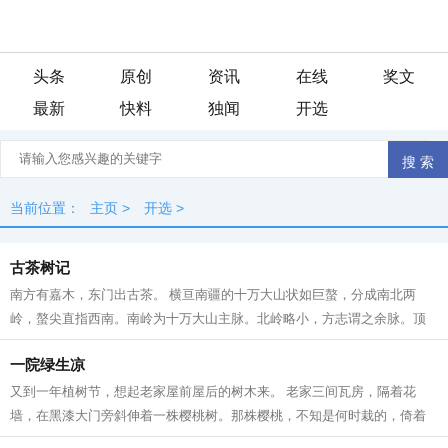
头条
原创
资讯
在线
奖文
最新
快料
独闻
开选
当前位置：
主页
>
开选
>
古茶树记
南方有嘉木，东门出古茶。 横亘南疆的十万大山状如巨螯，分成南北两
岭，螯尖直指西南。南岭为十万大山主脉。北岭略小，方志谓之余脉。顶
峰名雷浦茶。我以为地名有误，为何不是...
一院绿生凉
又到一年植树节，想起老家屋前屋后的树木来。 老家三间瓦房，隔着花
墙，在黑漆大门旁斜伸着一株樱桃树。那株樱桃，不知是何时栽的，倚着
水沟，长得歪歪扭扭，却极力把身子倚向...