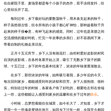
在自家院子里、麦场里都是每个小孩子的杰作，双手冻得发抖，但
心里却乐开了花。
每到过年，乡下最好玩的要数荡秋千，用木条支起来的秋千，
样子虽然很古怪，但令所有的小孩子都心旷神怡，那种趁着秋千升
起来的样子很�意，有种飞起来的感觉。同时，过年也是亲朋之间
交流感情的最好时机，忙完一年农事的乡亲们，好不容易闲下来，
带着自制的礼物走亲访友。
正月十五元宵节，乡下人没有闹花灯，由邻村爱好皮影的村民
自演的皮影戏，在各村各寨开始上演，吸引了无数乡下孩子的眼
球。十五已过，乡下的年也基本结束了，浓浓的年味便逐渐散去。
在乡下，那些浓浓的年味，始终吸引着我，多少年后的今天，
每次回到家乡，都能感受到年的浓郁和芬芳。乡下人很热情、很朴
实，特别在过年的时候，各家各户有了好吃的，都要给左邻右舍端
上一些，这些都能让人感受到家乡的温馨和在乡下过年的
快乐
。
小时候，总梦想着能住在城里，如今长大了，才知道，乡下才
是我一生一世魂牵梦绕在地方，如同乡下过年一样，令我至今都回