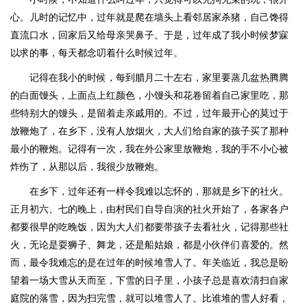
心。儿时的记忆中，过年就是爬在墙头上看邻居家杀猪，自己馋得
直流口水，回家后又给母亲哭鼻子。于是，过年成了我小时候梦寐
以求的事，每天都念叨着什么时候过年。
记得在我小的时候，每到腊月二十左右，家里要蒸几盆热腾腾
的白面馒头，上面点上红颜色，小馒头和花卷留着自己家里吃，那
些特别大的馒头，是留着走亲戚用的。不过，过年最开心的莫过于
放鞭炮了，在乡下，没有人放烟火，大人们给自家的孩子买了那种
最小的鞭炮。记得有一次，我在外公家里放鞭炮，我的手不小心被
炸伤了，从那以后，我很少放鞭炮。
在乡下，过年还有一样令我难以忘怀的，那就是乡下的社火。
正月初六、七的晚上，由村民们自导自演的社火开始了，各家各户
都要很早的吃晚饭，因为大人们都要带孩子去看社火，记得那些社
火，无论是耍狮子、舞龙，还是船姑娘，都是小伙伴们喜爱的。然
而，最令我难忘的是在过年的时候堆雪人了。年关临近，我总是盼
望着一场大雪从天而至，下雪的日子里，小孩子总是喜欢清扫自家
庭院的落雪，因为扫完雪，就可以堆雪人了。比谁堆的雪人好看，