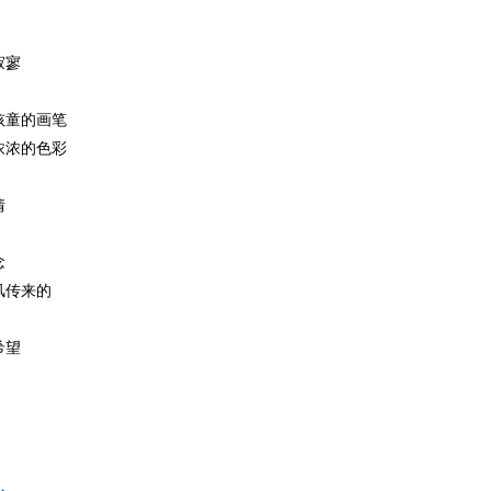
寂寥
孩童的画笔
浓浓的色彩
情
念
风传来的
希望