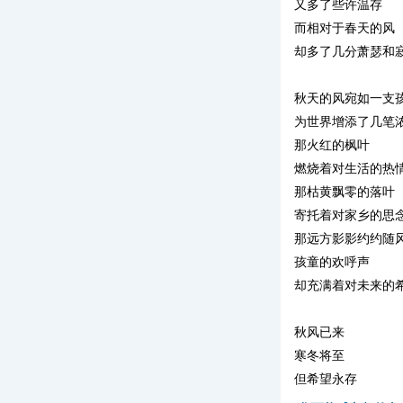
又多了些许温存
而相对于春天的风
却多了几分萧瑟和
秋天的风宛如一支
为世界增添了几笔
那火红的枫叶
燃烧着对生活的热
那枯黄飘零的落叶
寄托着对家乡的思
那远方影影约约随
孩童的欢呼声
却充满着对未来的
秋风已来
寒冬将至
但希望永存