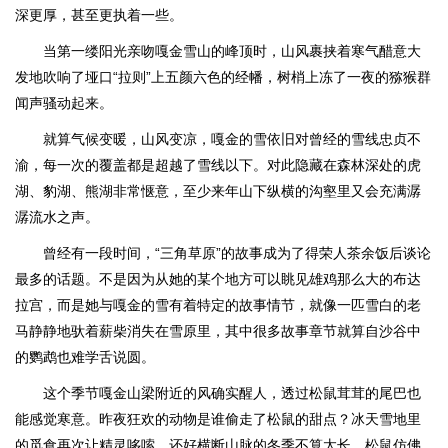
深更厚，甚至更执着一些。
当第一缕阳光亲吻嘎金雪山的峰顶时，山风裹挟着寒气醋意大
发地吹响了垭口“拉则”上五颜六色的经幡，树梢上冻了一夜的猕猴群
闻声骚动起来。
就算气候变暖，山风变凉，嘎金的雪依旧对曾经的雪线忠贞不
渝，每一次的覆盖都是超越了雪线以下。对此隐藏在森林深处的虎
湖、豹湖、熊湖非常惬意，至少来年山下纵横的沟壑里又会充满潺
潺流水之声。
曾经有一段时间，“三角草原”的故事成为了得荣人茶余饭后谈论
最多的话题。不是因为从她的某个地方可以眺见雄鸡那么大的布达
拉宫，而是她与嘎金的雪有着特定的故事情节，就像一匹雪白的老
马静静地驮着薪柴消失在雪原里，其中很多故事章节就算自沙谷中
的鹦鹉也难学舌说圆。
这个季节嘎金山梁附近的风确实醒人，透过松鼠茸茸的尾巴也
能感觉寒意。昨夜狂欢的动物是谁偷走了松鼠的甜点？冰天雪地里
的觅食再次让精灵哆嗦。还好横断山脉的冬季不算太长，松鼠仿佛