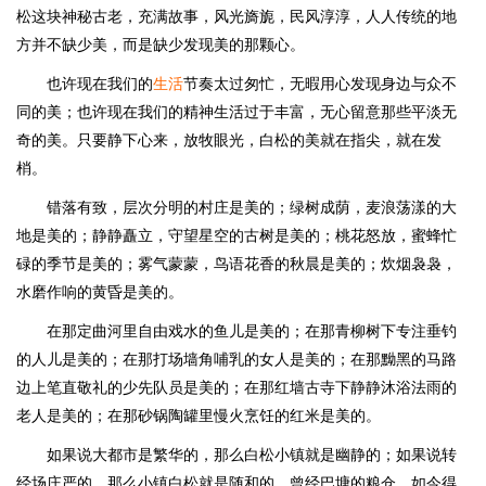
松这块神秘古老，充满故事，风光旖旎，民风淳淳，人人传统的地
方并不缺少美，而是缺少发现美的那颗心。
也许现在我们的
生活
节奏太过匆忙，无暇用心发现身边与众不
同的美；也许现在我们的精神生活过于丰富，无心留意那些平淡无
奇的美。只要静下心来，放牧眼光，白松的美就在指尖，就在发
梢。
错落有致，层次分明的村庄是美的；绿树成荫，麦浪荡漾的大
地是美的；静静矗立，守望星空的古树是美的；桃花怒放，蜜蜂忙
碌的季节是美的；雾气蒙蒙，鸟语花香的秋晨是美的；炊烟袅袅，
水磨作响的黄昏是美的。
在那定曲河里自由戏水的鱼儿是美的；在那青柳树下专注垂钓
的人儿是美的；在那打场墙角哺乳的女人是美的；在那黝黑的马路
边上笔直敬礼的少先队员是美的；在那红墙古寺下静静沐浴法雨的
老人是美的；在那砂锅陶罐里慢火烹饪的红米是美的。
如果说大都市是繁华的，那么白松小镇就是幽静的；如果说转
经场庄严的，那么小镇白松就是随和的。曾经巴塘的粮仓，如今得