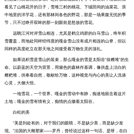
看见了山桃花开的日子，雪堆三村的桃花、下绒田间的油菜花、浪
中地里的洋芋花，还有那林间各色的野花，那是一场果腹无忧的季
节，只不过睁开双眸的那一刻眼前是怒放的雪花。
远眺江河对岸雪山相连，尤其是鹤立鸡群的白马雪山，终年积
雪覆盖，而地处同样经纬度的嘎金雪山没有成片相连的山脊，但以
同样的高度屹立在那天地之间接受着万物生灵的顶礼。
如果说积雪是雪山的装束，那么嘎金的雪是太阳谷“徐糌堆”的生
命。以蔚蓝的天空为背景，用黛色的森林作基调，像供盘上洁白的
糌粑堆，供奉着自然，敬献给万物，这种视觉与内心的美让人洗涤
心灵，大侧大悟。
一地雪花，一个世界。嘎金的雪动中有静，痴迷地留念着这片
土地；嘎金的雪有情有义，痴情的点缀着太阳谷。
白松的美
“美是到处有的，对于我们的眼睛，不是缺少美，而是缺少发
现。”法国的大雕塑家——罗丹，曾经说过这样一句话。是呀，在白