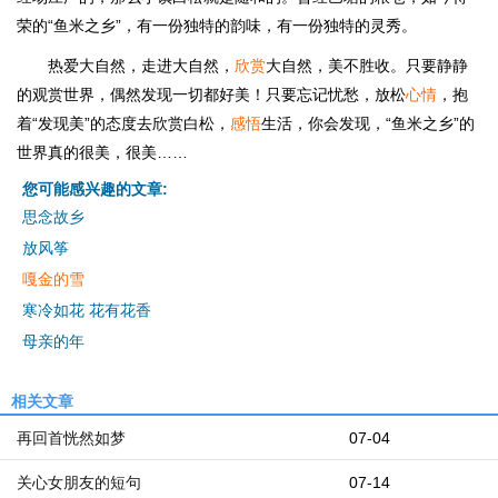
荣的“鱼米之乡”，有一份独特的韵味，有一份独特的灵秀。
热爱大自然，走进大自然，
欣赏
大自然，美不胜收。只要静静
的观赏世界，偶然发现一切都好美！只要忘记忧愁，放松
心情
，抱
着“发现美”的态度去欣赏白松，
感悟
生活，你会发现，“鱼米之乡”的
世界真的很美，很美……
您可能感兴趣的文章:
思念故乡
放风筝
嘎金的雪
寒冷如花 花有花香
母亲的年
相关文章
再回首恍然如梦
07-04
关心女朋友的短句
07-14