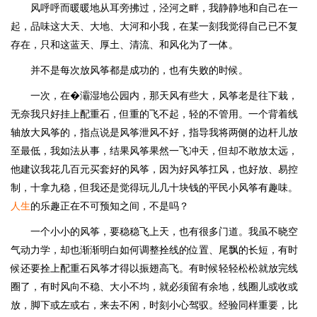
风呼呼而暖暖地从耳旁拂过，泾河之畔，我静静地和自己在一
起，品味这大天、大地、大河和小我，在某一刻我觉得自己已不复
存在，只和这蓝天、厚土、清流、和风化为了一体。
并不是每次放风筝都是成功的，也有失败的时候。
一次，在�灞湿地公园内，那天风有些大，风筝老是往下栽，
无奈我只好挂上配重石，但重的飞不起，轻的不管用。一个背着线
轴放大风筝的，指点说是风筝泄风不好，指导我将两侧的边杆儿放
至最低，我如法从事，结果风筝果然一飞冲天，但却不敢放太远，
他建议我花几百元买套好的风筝，因为好风筝扛风，也好放、易控
制，十拿九稳，但我还是觉得玩儿几十块钱的平民小风筝有趣味。
人生
的乐趣正在不可预知之间，不是吗？
一个小小的风筝，要稳稳飞上天，也有很多门道。我虽不晓空
气动力学，却也渐渐明白如何调整拴线的位置、尾飘的长短，有时
候还要拴上配重石风筝才得以振翅高飞。有时候轻轻松松就放完线
圈了，有时风向不稳、大小不均，就必须留有余地，线圈儿或收或
放，脚下或左或右，来去不闲，时刻小心驾驭。经验同样重要，比