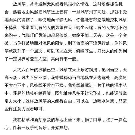
放风筝，常常遇到无风或者风很小的情况，这时候要抓住机
会，趁着地面风起把风筝送上云霄，一旦风筝到了高处，那就不受
地面风的管辖了，即使地面平静无风，你也能悠哉悠哉地控制风筝
不掉落。常常看到有的人的风筝在天上端坐云端，有的人在地下跑
来跑去，气喘吁吁风筝却起起落落，始终不能上天去。这是一个突
破，当你打破地面对流风的限制，到了较高的平流风行处，你的风
筝就跃升了一个层次，可以飞龙在天，俯瞰苍生，好比人的修为到
了一定境界可登堂入室、高尚行事一般。
大约六百米的线轴已空，风筝在天上乐游飘摇，艳阳当空，天
高云淡，风力不疾不徐，花蝴蝶稳稳当当地飘在天边远处，高度角
不大也不小，风筝线不紧也不松，我将线轴藏进一片干枯的灌木丛
中，蓬起的枯枝好似弹簧，既能扯住风筝不让它飞走，也能调节牵
引力大小，这样放风筝的人便得自由，可以在一边喝水休憩，只需
些许注意力照看即可。
我在枯草和新芽杂驳的草地上坐下来，摘了口罩，吃了一块点
心，伴着一段手机音乐，开始冥想。