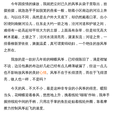
今年因疫情的缘故，我就把尘封已久的风筝从袋子里取出，拾
掇拾掇，就急急乎乎如脱笼的燕雀一般，朝着小区南边的河沿上奔
去。与以往不同，虽然是去户外大天底下，却仍然戴着口罩。出小
区绕到南侧河沿儿，往东走大约一箭之地，泾河河道和护坡之间，
难得有一处高起却平坦大方的土塬，上面虽有杂草，但是却无高大
树木遮蔽。土塬之下，泾河水清清亮亮，潇潇东流；河堤之旁，一
排垂柳新芽依依，旖旎温柔，真可谓黄绢幼妇，一个绝佳的放风筝
之所在。
我放的是一款好几年前的蝴蝶风筝，已经很陈旧了，满是褶皱
不说，边沿包裹的布边好几处已经有点儿稀薄破漏了，但这一点儿
也不影响放风筝的美好
心情
。风筝不在于长得漂亮，而在于飞得漂
亮，做人也一样，不是吗？
今天的风，不大不小，最是这种非专业的小风筝的得意。暖阳
当头，花蝴蝶迎着春风，悠悠地上升，拽着线轮“嗤嗤”作响，我单手
握持线轮中间的手柄，只用左手掌的鱼肚处贴着线轮外圈，靠着摩
擦力控制风筝起飞的速度。