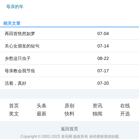
母亲的年
相关文章
再回首恍然如梦
07-04
关心女朋友的短句
07-14
乡愁这只虫子
08-22
母亲教会我节俭
07-17
活着，真好
07-20
首页
头条
原创
资讯
在线
奖文
最新
快料
独闻
开选
返回首页
Copyright © 2002-2025 资讯网 版权所有 未经授权请勿转载