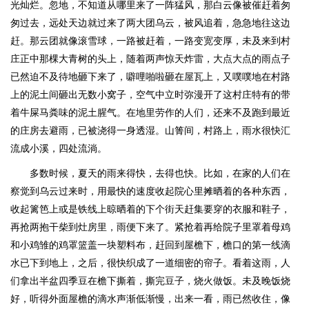
光灿烂。忽地，不知道从哪里来了一阵猛风，那白云像被催赶着匆
匆过去，远处天边就过来了两大团乌云，被风追着，急急地往这边
赶。那云团就像滚雪球，一路被赶着，一路变宽变厚，未及来到村
庄正中那棵大青树的头上，随着两声惊天炸雷，大点大点的雨点子
已然迫不及待地砸下来了，噼哩啪啦砸在屋瓦上，又噗噗地在村路
上的泥土间砸出无数小窝子，空气中立时弥漫开了这村庄特有的带
着牛屎马粪味的泥土腥气。在地里劳作的人们，还来不及跑到最近
的庄房去避雨，已被浇得一身透湿。山箐间，村路上，雨水很快汇
流成小溪，四处流淌。
多数时候，夏天的雨来得快，去得也快。比如，在家的人们在
察觉到乌云过来时，用最快的速度收起院心里摊晒着的各种东西，
收起篱笆上或是铁线上晾晒着的下个街天赶集要穿的衣服和鞋子，
再抢两抱干柴到灶房里，雨便下来了。紧抢着再给院子里罩着母鸡
和小鸡雏的鸡罩篮盖一块塑料布，赶回到屋檐下，檐口的第一线滴
水已下到地上，之后，很快织成了一道细密的帘子。看着这雨，人
们拿出半盆四季豆在檐下撕着，撕完豆子，烧火做饭。未及晚饭烧
好，听得外面屋檐的滴水声渐低渐慢，出来一看，雨已然收住，像