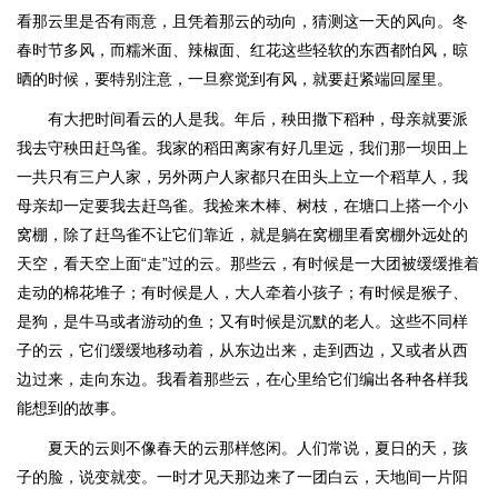
看那云里是否有雨意，且凭着那云的动向，猜测这一天的风向。冬
春时节多风，而糯米面、辣椒面、红花这些轻软的东西都怕风，晾
晒的时候，要特别注意，一旦察觉到有风，就要赶紧端回屋里。
有大把时间看云的人是我。年后，秧田撒下稻种，母亲就要派
我去守秧田赶鸟雀。我家的稻田离家有好几里远，我们那一坝田上
一共只有三户人家，另外两户人家都只在田头上立一个稻草人，我
母亲却一定要我去赶鸟雀。我捡来木棒、树枝，在塘口上搭一个小
窝棚，除了赶鸟雀不让它们靠近，就是躺在窝棚里看窝棚外远处的
天空，看天空上面“走”过的云。那些云，有时候是一大团被缓缓推着
走动的棉花堆子；有时候是人，大人牵着小孩子；有时候是猴子、
是狗，是牛马或者游动的鱼；又有时候是沉默的老人。这些不同样
子的云，它们缓缓地移动着，从东边出来，走到西边，又或者从西
边过来，走向东边。我看着那些云，在心里给它们编出各种各样我
能想到的故事。
夏天的云则不像春天的云那样悠闲。人们常说，夏日的天，孩
子的脸，说变就变。一时才见天那边来了一团白云，天地间一片阳