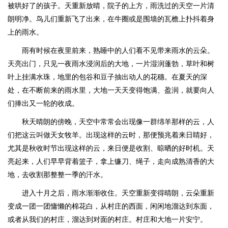
被哄好了的孩子。天重新放晴，院子的上方，雨洗过的天空一片清
朗明净。鸟儿们重新飞了出来，在牛圈或是围墙的瓦檐上扑抖着身
上的雨水。
雨有时候在夜里前来，熟睡中的人们看不见带来雨水的云朵。
天亮出门，只见一夜雨水浸润后的大地，一片湿润蓬勃，草叶和树
叶上挂满水珠，地里的包谷和豆子抽出动人的花穗。在夏天的深
处，在不断前来的雨水里，大地一天天变得饱满、盈润，就要向人
们捧出又一轮的收成。
秋天晴朗的傍晚，天空中常常会出现像一群绵羊那样的云，人
们把这云叫做天女牧羊。出现这样的云时，那便预兆着来日睛好，
尤其是秋收时节出现这样的云，来日便是收割、晾晒的好时机。天
亮起来，人们早早背着篮子，拿上镰刀、绳子，走向成熟清香的大
地，去收割那整整一季的汗水。
进入十月之后，雨水渐渐收住。天空重新变得晴朗，云朵重新
变成一团一团慵懒的棉花白，从村庄的西面，闲闲地溜达到东面，
或者从我们的村庄，溜达到对面的村庄。村庄和大地一片安宁。