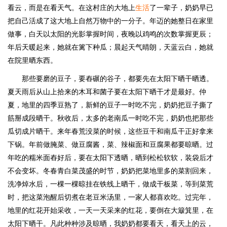
看云，而是在看天气。在这村庄的大地上
生活
了一辈子，奶奶早已
把自己活成了这大地上自然万物中的一分子。年迈的她整日在家里
做事，白天以太阳的光影掌握时间，夜晚以鸡鸣的次数掌握更辰；
年后天暖起来，她就在篱下种瓜；晨起天气晴朗，天蓝云白，她就
在院里晒东西。
那些要磨的豆子，要舂碾的谷子，都要先在太阳下晒干晒透。
夏天雨后从山上拾来的木耳和菌子要在太阳下晒干才是最好。仲
夏，地里的四季豆熟了，新鲜的豆子一时吃不完，奶奶把豆子撕了
筋掰成段晒干。秋收后，太多的老南瓜一时吃不完，奶奶也把那些
瓜切成片晒干。来年春荒没菜的时候，这些豆干和南瓜干正好拿来
下锅。年前做腌菜、做豆腐酱，菜、辣椒面和豆腐果都要晾晒。过
年吃的糯米面舂好后，要在太阳下透晒，晒到松松软软，装袋后才
不会变坏。冬春青白菜茂盛的时节，奶奶把菜地里多的菜割回来，
洗净焯水后，一棵一棵晾挂在铁线上晒干，做成干板菜，等到菜荒
时，把这菜泡醒后切煮在老豆米汤里，一家人都喜欢吃。过完年，
地里的红花开始采收，一天一天采来的红花，要倒在大簸箕里，在
太阳下晒干。凡此种种涉及晾晒，我奶奶都要看天，看天上的云，