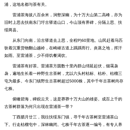
浦，这地名都与茶有关。
雷浦茶海拔八百余米，涧壑深幽，为十万大山第二高峰，亦为
旧时上思去扶南东门圩古驿道山口，今山顶有界碑，分隔上思、扶
绥两县。
从东门向南，沿古驿道去上思，全程约60里地。山民赶着马匹
驮着沉重货物翻山越岭，在崎岖古道上踽踽而行。炎蒸之地，挥汗
如雨。至雷浦茶，少不得饥餐渴饮。
雷浦茶有好茶。雷浦茶方圆数十里内群山绵延起伏，烟霭袅
袅，遍地生长着一种野生古茶树，尤以六头村枯标、枯朴、枯榴三
屯为最多。今东门镇野生古茶树超过5000株，其中千年古茶树尚存
七株。
俯瞰碧海，睥睨云天，这是莽莽十万大山的雄姿。成百上千的
古茶树群落为何只出现在雷浦茶一带？
丁酉腊月廿三，我往扶绥东门镇，寻千年古茶树至雷浦茶山
下。行走枯榴屯中，深林幽闭。七株千年古茶逐一编号，有专人养