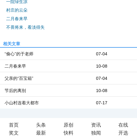
一院绿生凉
村庄的云朵
二月春来早
不畏将来，看淡得失
相关文章
“偷心”的于老师
07-04
二月春来早
10-08
父亲的“百宝箱”
07-04
节后的离别
10-08
小山村连着大都市
07-17
首页
头条
原创
资讯
在线
奖文
最新
快料
独闻
开选