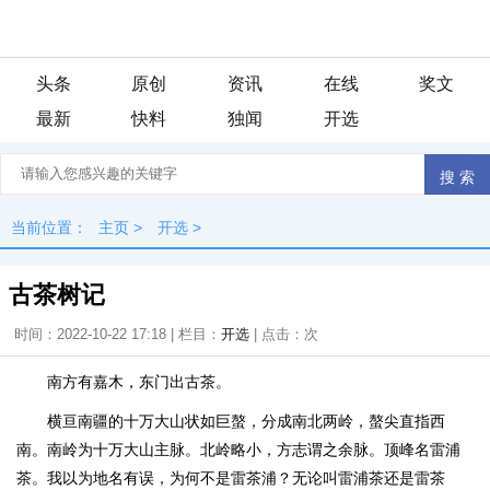
头条
原创
资讯
在线
奖文
最新
快料
独闻
开选
当前位置：
主页
>
开选
>
古茶树记
时间：2022-10-22 17:18 | 栏目：
开选
| 点击：
次
南方有嘉木，东门出古茶。
横亘南疆的十万大山状如巨螯，分成南北两岭，螯尖直指西
南。南岭为十万大山主脉。北岭略小，方志谓之余脉。顶峰名雷浦
茶。我以为地名有误，为何不是雷茶浦？无论叫雷浦茶还是雷茶