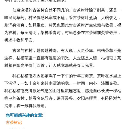
仙泉浇灌的古茶树自然不同凡响。古茶树叶除了制茶，还是一
味民间草药。村民偶感风寒或不适，采古茶树叶煮汤，大碗饮之，
则浑身清爽，如释重负。村民也因此对古茶树产生依赖与敬畏，视
为神树。每至清明，架梯采青时，村民总会在古茶树前焚香敬拜，
祈求丰收和平安。
古泉与神树，越传越神奇。有人说，人走茶凉。枯榴茶却不是
这样。枯榴茶里一直都有温暖的阳光。人走还是人留，枯榴屯古茶
树都在阳光里倚门回首，让人感觉那就是春天光景。
我在枯榴屯农因彰家喝了一下午的千年古树茶。茶叶在水里上
下沉浮，一如十余年来岭南漂泊的我。一时间，内心丰沛而充盈。
我在枯榴屯充满原始气息的山谷里流连忘返，感觉自己长成一棵枯
榴屯的茶树，朝看名葩异卉，遍开溪谷。夕阳余晖里，有阵阵潮气
涌来，雾一般将我浸透。
您可能感兴趣的文章:
古茶树记