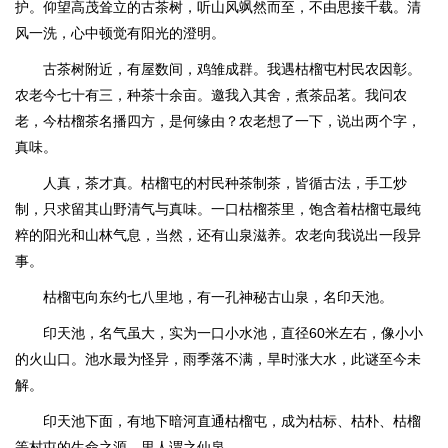
护。仰望高茂耸立的古茶树，听山风飒然而至，不由思接千载。清
风一洗，心中顿觉有阳光的澄明。
古茶树附近，有屋数间，鸡雏成群。我遇枯榴屯村民农因彰。
农老今七十有三，种茶十余亩。邀我入其舍，煮茶品茗。我问农
老，今枯榴茶名播四方，是何缘由？农老想了一下，说出两个字，
真味。
人真，茶才真。枯榴屯的村民种茶制茶，皆循古法，手工炒
制，只求留其山野清气与真味。一口枯榴茶里，饱含着枯榴屯最纯
粹的阳光和山林气息，当然，还有山泉滋养。农老向我说出一段异
事。
枯榴屯向东约七八里地，有一孔神秘古山泉，名印天池。
印天池，名气虽大，实为一口小水池，直径60米左右，像小小
的火山口。池水最为怪异，雨季落不满，旱时涨大水，此谜至今未
解。
印天池下面，有地下暗河直通枯榴屯，成为枯标、枯朴、枯榴
等村屯的生命之源，里人谓之仙泉。