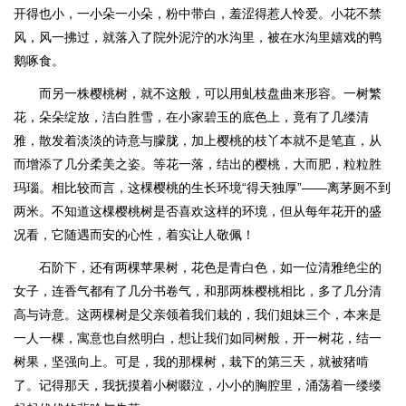
开得也小，一小朵一小朵，粉中带白，羞涩得惹人怜爱。小花不禁
风，风一拂过，就落入了院外泥泞的水沟里，被在水沟里嬉戏的鸭
鹅啄食。
而另一株樱桃树，就不这般，可以用虬枝盘曲来形容。一树繁
花，朵朵绽放，洁白胜雪，在小家碧玉的底色上，竟有了几缕清
雅，散发着淡淡的诗意与朦胧，加上樱桃的枝丫本就不是笔直，从
而增添了几分柔美之姿。等花一落，结出的樱桃，大而肥，粒粒胜
玛瑙。相比较而言，这棵樱桃的生长环境“得天独厚”——离茅厕不到
两米。不知道这棵樱桃树是否喜欢这样的环境，但从每年花开的盛
况看，它随遇而安的心性，着实让人敬佩！
石阶下，还有两棵苹果树，花色是青白色，如一位清雅绝尘的
女子，连香气都有了几分书卷气，和那两株樱桃相比，多了几分清
高与诗意。这两棵树是父亲领着我们栽的，我们姐妹三个，本来是
一人一棵，寓意也自然明白，想让我们如同树般，开一树花，结一
树果，坚强向上。可是，我的那棵树，栽下的第三天，就被猪啃
了。记得那天，我抚摸着小树啜泣，小小的胸腔里，涌荡着一缕缕