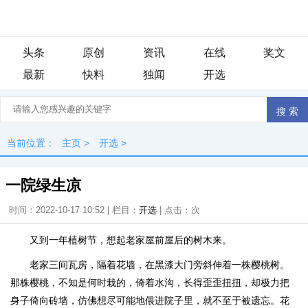
头条
原创
资讯
在线
奖文
最新
快料
独闻
开选
当前位置：
主页
>
开选
>
一院绿生凉
时间：2022-10-17 10:52 | 栏目：
开选
| 点击：
次
又到一年植树节，想起老家屋前屋后的树木来。
老家三间瓦房，隔着花墙，在黑漆大门旁斜伸着一株樱桃树。
那株樱桃，不知是何时栽的，倚着水沟，长得歪歪扭扭，却极力把
身子倚向砖墙，仿佛想尽可能地偎进院子里，就不至于被遗忘。花