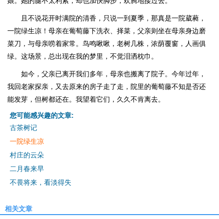
娘。她的腿不太利索，却也加快脚步，欢腾地接过去。
且不说花开时满院的清香，只说一到夏季，那真是一院葳蕤，
一院绿生凉！母亲在葡萄藤下洗衣、择菜，父亲则坐在母亲身边磨
菜刀，与母亲唠着家常。鸟鸣啾啾，老树几株，浓荫覆窗，人画俱
绿。这场景，总出现在我的梦里，不觉泪洒枕巾。
如今，父亲已离开我们多年，母亲也搬离了院子。今年过年，
我回老家探亲，又去原来的房子走了走，院里的葡萄藤不知是否还
能发芽，但树都还在。我望着它们，久久不肯离去。
您可能感兴趣的文章:
古茶树记
一院绿生凉
村庄的云朵
二月春来早
不畏将来，看淡得失
相关文章