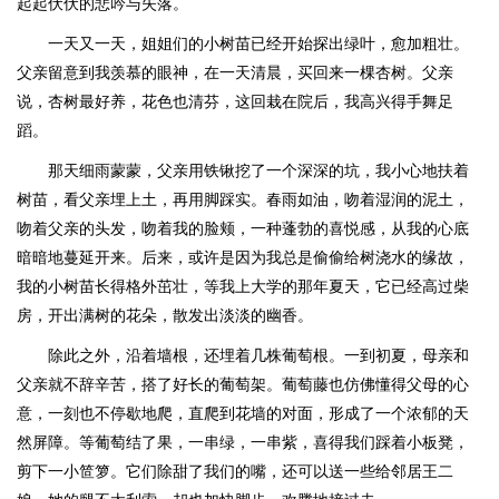
起起伏伏的悲吟与失落。
一天又一天，姐姐们的小树苗已经开始探出绿叶，愈加粗壮。
父亲留意到我羡慕的眼神，在一天清晨，买回来一棵杏树。父亲
说，杏树最好养，花色也清芬，这回栽在院后，我高兴得手舞足
蹈。
那天细雨蒙蒙，父亲用铁锹挖了一个深深的坑，我小心地扶着
树苗，看父亲埋上土，再用脚踩实。春雨如油，吻着湿润的泥土，
吻着父亲的头发，吻着我的脸颊，一种蓬勃的喜悦感，从我的心底
暗暗地蔓延开来。后来，或许是因为我总是偷偷给树浇水的缘故，
我的小树苗长得格外茁壮，等我上大学的那年夏天，它已经高过柴
房，开出满树的花朵，散发出淡淡的幽香。
除此之外，沿着墙根，还埋着几株葡萄根。一到初夏，母亲和
父亲就不辞辛苦，搭了好长的葡萄架。葡萄藤也仿佛懂得父母的心
意，一刻也不停歇地爬，直爬到花墙的对面，形成了一个浓郁的天
然屏障。等葡萄结了果，一串绿，一串紫，喜得我们踩着小板凳，
剪下一小笸箩。它们除甜了我们的嘴，还可以送一些给邻居王二